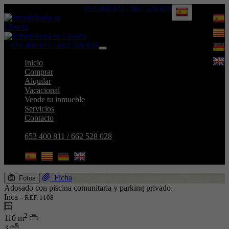
653 400 811 / 662 528 028
653 400 811 / 662 528 028
Toggle
navigation
Inicio
Comprar
Alquilar
Vacacional
Vende tu inmueble
Servicios
Contacto
653 400 811 / 662 528 028
Ficha
Fotos
Adosado con piscina comunitaria y parking privado.
Inca -
REF. 1108
2
110 m
3